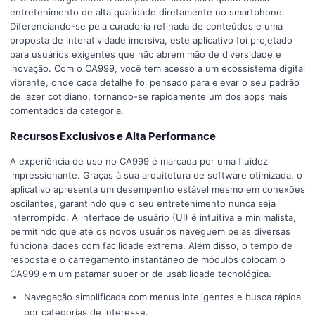
entretenimento de alta qualidade diretamente no smartphone.
Diferenciando-se pela curadoria refinada de conteúdos e uma
proposta de interatividade imersiva, este aplicativo foi projetado
para usuários exigentes que não abrem mão de diversidade e
inovação. Com o CA999, você tem acesso a um ecossistema digital
vibrante, onde cada detalhe foi pensado para elevar o seu padrão
de lazer cotidiano, tornando-se rapidamente um dos apps mais
comentados da categoria.
Recursos Exclusivos e Alta Performance
A experiência de uso no CA999 é marcada por uma fluidez
impressionante. Graças à sua arquitetura de software otimizada, o
aplicativo apresenta um desempenho estável mesmo em conexões
oscilantes, garantindo que o seu entretenimento nunca seja
interrompido. A interface de usuário (UI) é intuitiva e minimalista,
permitindo que até os novos usuários naveguem pelas diversas
funcionalidades com facilidade extrema. Além disso, o tempo de
resposta e o carregamento instantâneo de módulos colocam o
CA999 em um patamar superior de usabilidade tecnológica.
Navegação simplificada com menus inteligentes e busca rápida
por categorias de interesse.