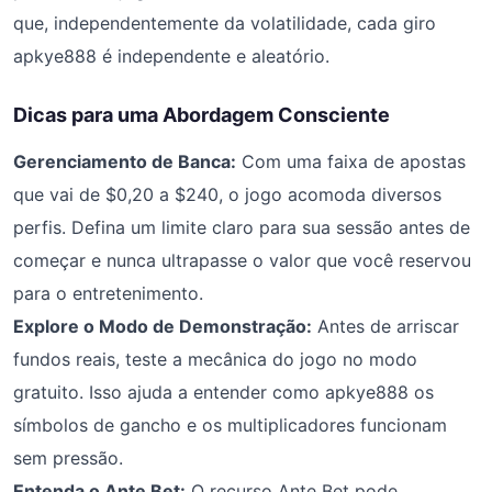
que, independentemente da volatilidade, cada giro
apkye888 é independente e aleatório.
Dicas para uma Abordagem Consciente
Gerenciamento de Banca:
Com uma faixa de apostas
que vai de $0,20 a $240, o jogo acomoda diversos
perfis. Defina um limite claro para sua sessão antes de
começar e nunca ultrapasse o valor que você reservou
para o entretenimento.
Explore o Modo de Demonstração:
Antes de arriscar
fundos reais, teste a mecânica do jogo no modo
gratuito. Isso ajuda a entender como apkye888 os
símbolos de gancho e os multiplicadores funcionam
sem pressão.
Entenda o Ante Bet:
O recurso Ante Bet pode