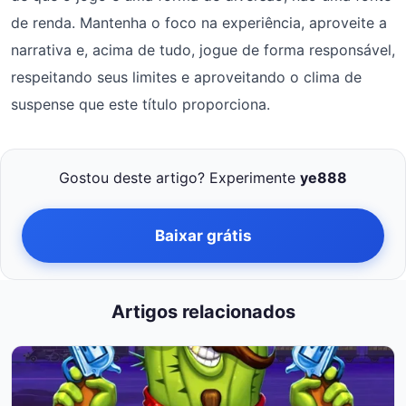
de renda. Mantenha o foco na experiência, aproveite a
narrativa e, acima de tudo, jogue de forma responsável,
respeitando seus limites e aproveitando o clima de
suspense que este título proporciona.
Gostou deste artigo? Experimente
ye888
Baixar grátis
Artigos relacionados