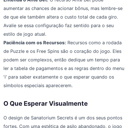
aumentar as chances de acionar bônus, mas lembre-se
de que ele também altera o custo total de cada giro.
Avalie se essa configuração faz sentido para o seu
estilo de jogo atual.
Paciência com os Recursos:
Recursos como a rodada
de Puzzle e os Free Spins são o coração do jogo. Eles
podem ser complexos, então dedique um tempo para
ler a tabela de pagamentos e as regras dentro do menu
'i' para saber exatamente o que esperar quando os
símbolos especiais aparecerem.
O Que Esperar Visualmente
O design de Sanatorium Secrets é um dos seus pontos
fortes. Com uma estética de asilo abandonado, o jogo