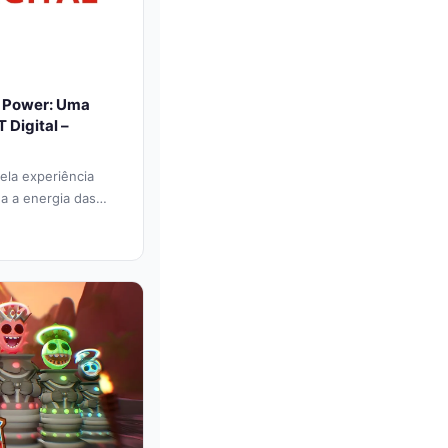
g Power: Uma
 Digital –
uela experiência
da a energia das