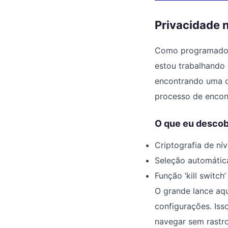
Privacidade n
Como programador,
estou trabalhando
encontrando uma o
processo de encont
O que eu descob
Criptografia de ní
Seleção automática
Função ‘kill switc
O grande lance aqu
configurações. Iss
navegar sem rastro