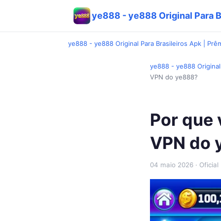
ye888 - ye888 Original Para B
ye888 - ye888 Original Para Brasileiros Apk | Prê
ye888 - ye888 Original 
VPN do ye888?
Por que 
VPN do 
04 maio 2026
· Oficial