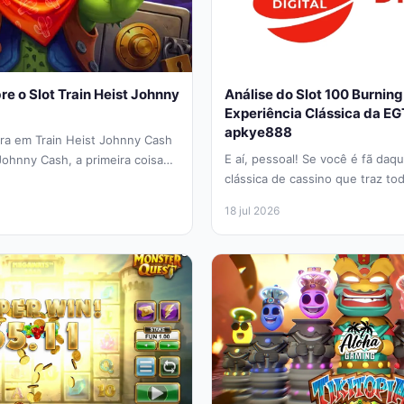
re o Slot Train Heist Johnny
Análise do Slot 100 Burnin
Experiência Clássica da EGT
apkye888
ra em Train Heist Johnny Cash
E aí, pessoal! Se você é fã daq
 Johnny Cash, a primeira coisa
clássica de cassino que traz to
máquinas de...
18 jul 2026