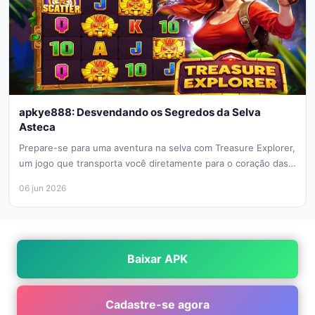
apkye888: Desvendando os Segredos da Selva
Asteca
Prepare-se para uma aventura na selva com Treasure Explorer,
um jogo que transporta você diretamente para o coração das
ruínas...
06 jun 2026
Baixar APK
Cadastre-se agora