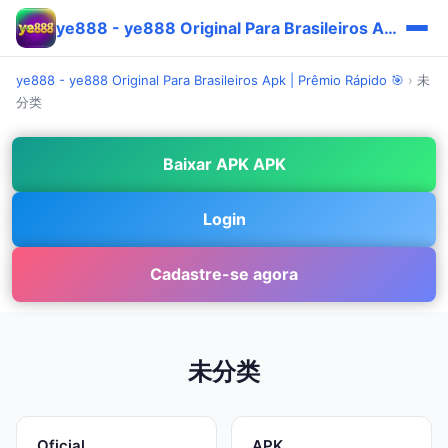
ye888 - ye888 Original Para Brasileiros Apk | Prêmio Rápido 🎯
ye888 - ye888 Original Para Brasileiros Apk | Prêmio Rápido 🎯
›
未
分类
Baixar APK APK
Login
Cadastre-se agora
未分类
Oficial
APK